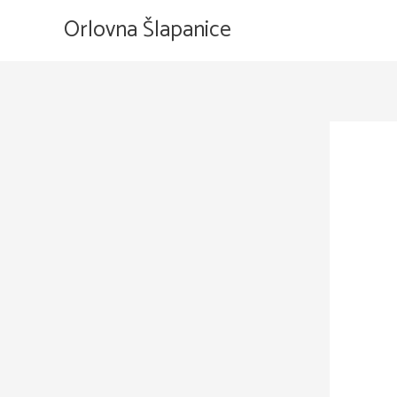
Přeskočit
Orlovna Šlapanice
na
obsah