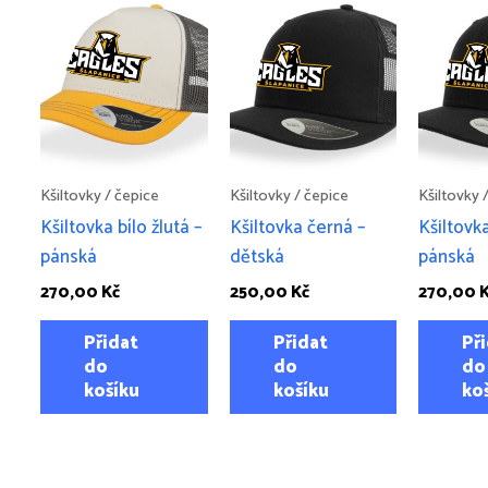
Kšiltovky / čepice
Kšiltovky / čepice
Kšiltovky 
Kšiltovka bílo žlutá –
Kšiltovka černá –
Kšiltovk
pánská
dětská
pánská
270,00
Kč
250,00
Kč
270,00
Přidat
Přidat
Př
do
do
do
košíku
košíku
ko