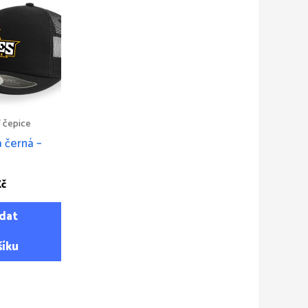
/ čepice
a černá –
Kč
idat
šíku