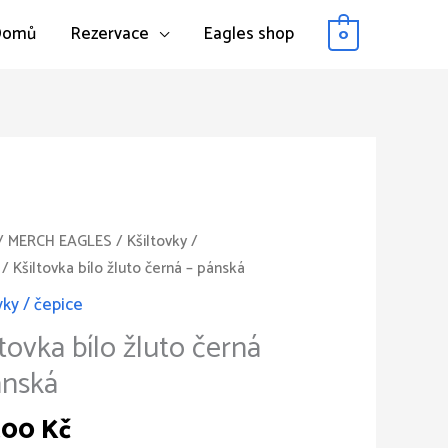
Domů
Rezervace
Eagles shop
0
vka
/
MERCH EAGLES
/
Kšiltovky /
/ Kšiltovka bílo žluto černá – pánská
vky / čepice
ltovka bílo žluto černá
ánská
á
tví
,00
Kč