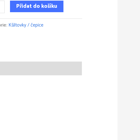
Přidat do košíku
rie:
Kšiltovky / čepice