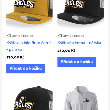
Kšiltovky / čepice
Kšiltovky / čepice
Kšiltovka bílo žluto černá
Kšiltovka černá – dětská
– pánská
250,00
Kč
270,00
Kč
Přidat do košíku
Přidat do košíku
Rozpět
Tento
cen:
produkt
650,00
má
až
680,00
více