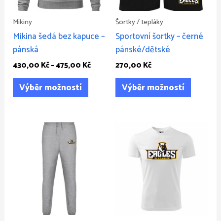
lze
lze
vybrat
vybrat
Mikiny
Šortky / tepláky
na
na
Mikina šedá bez kapuce –
Sportovní šortky – černé
stránce
stránce
pánská
pánské/dětské
produktu
produkt
430,00
Kč
–
475,00
Kč
270,00
Kč
Výběr možností
Výběr možností
Rozpětí
Tento
Tento
cen:
produkt
produkt
355,00 Kč
má
má
až
395,00 Kč
více
více
variant.
variant.
Možnosti
Možnost
lze
lze