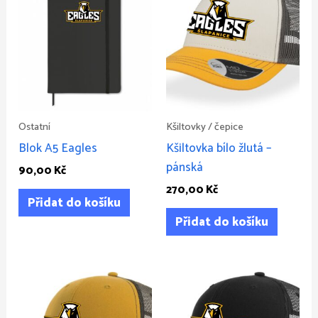
Ostatní
Kšiltovky / čepice
Blok A5 Eagles
Kšiltovka bílo žlutá –
pánská
90,00
Kč
270,00
Kč
Přidat do košíku
Přidat do košíku