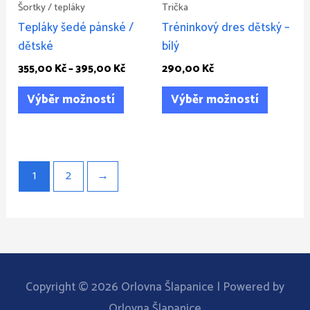
vybrat
vybrat
Šortky / tepláky
Trička
na
na
Tepláky šedé pánské /
Tréninkový dres dětský –
stránce
stránce
dětské
bílý
produktu
produkt
355,00
Kč
–
395,00
Kč
290,00
Kč
Výběr možností
Výběr možností
1
2
→
Copyright © 2026
Orlovna Šlapanice
| Powered by
Orlovna Šlapanice